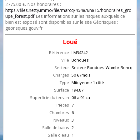
2775.00 €. Nos honoraires :
https://files.netty.immo/file/marcq/4548/6n815/honoraires_gro
upe_forest.pdf
Les informations sur les risques auxquels ce
bien est exposé sont disponibles sur le site Géorisques :
georisques.gouv.fr
Loué
Référence
LM34242
Ville
Bondues
Secteur
Secteur Bondues-Wambr-Roncq
Charges
50 € /mois
Type
Mitoyenne 1 côté
Surface
194.87
Superficie du terrain
06 a 91 ca
Pièces
7
Chambres
6
Niveaux
3
Salle de bains
2
Salle d'eau
1