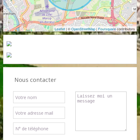
Leaflet
| ©
OpenStreetMap
|
Foursquare
contributors
Nous contacter