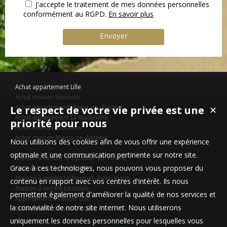
J'accepte le traitement de mes données personnelles
conformément au RGPD.
En savoir plus
Achat appartement Lille
Achat maison Bondues
Le respect de votre vie privée est une
Achat appartement Marcq-en-Baroeul
✕
Achat appartement La Madeleine
priorité pour nous
Achat maison Mouvaux
Achat maison Marcq-en-Baroeul
Nous utilisons des cookies afin de vous offrir une expérience
optimale et une communication pertinente sur notre site.
Maison à vendre Templeuve-en-Pévèle
Grace à ces technologies, nous pouvons vous proposer du
Appartement à vendre Lille
Maison à vendre Le Touquet-Paris-Plage
contenu en rapport avec vos centres d'intérêt. Ils nous
Maison à vendre Linselles
permettent également d'améliorer la qualité de nos services et
Appartement à vendre Lille
la convivialité de notre site internet. Nous utiliserons
Stationnement à vendre Lille
uniquement les données personnelles pour lesquelles vous