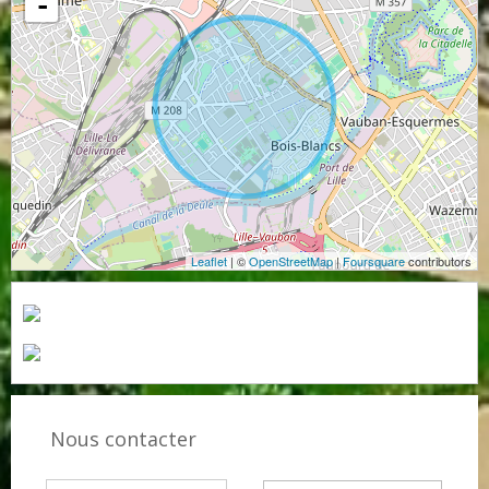
-
Leaflet
| ©
OpenStreetMap
|
Foursquare
contributors
Nous contacter