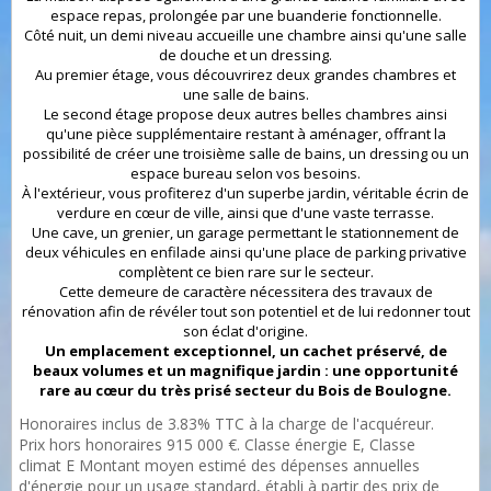
espace repas, prolongée par une buanderie fonctionnelle.
Côté nuit, un demi niveau accueille une chambre ainsi qu'une salle
de douche et un dressing.
Au premier étage, vous découvrirez deux grandes chambres et
une salle de bains.
Le second étage propose deux autres belles chambres ainsi
qu'une pièce supplémentaire restant à aménager, offrant la
possibilité de créer une troisième salle de bains, un dressing ou un
espace bureau selon vos besoins.
À l'extérieur, vous profiterez d'un superbe jardin, véritable écrin de
verdure en cœur de ville, ainsi que d'une vaste terrasse.
Une cave, un grenier, un garage permettant le stationnement de
deux véhicules en enfilade ainsi qu'une place de parking privative
complètent ce bien rare sur le secteur.
Cette demeure de caractère nécessitera des travaux de
rénovation afin de révéler tout son potentiel et de lui redonner tout
son éclat d'origine.
Un emplacement exceptionnel, un cachet préservé, de
beaux volumes et un magnifique jardin : une opportunité
rare au cœur du très prisé secteur du Bois de Boulogne.
Honoraires inclus de 3.83% TTC à la charge de l'acquéreur.
Prix hors honoraires 915 000 €. Classe énergie E, Classe
climat E Montant moyen estimé des dépenses annuelles
d'énergie pour un usage standard, établi à partir des prix de