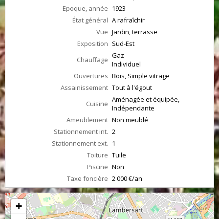
Epoque, année
1923
État général
A rafraîchir
Vue
Jardin, terrasse
Exposition
Sud-Est
Gaz
Chauffage
Individuel
Ouvertures
Bois, Simple vitrage
Assainissement
Tout à l'égout
Aménagée et équipée,
Cuisine
Indépendante
Ameublement
Non meublé
Stationnement int.
2
Stationnement ext.
1
Toiture
Tuile
Piscine
Non
Taxe foncière
2 000 €/an
+