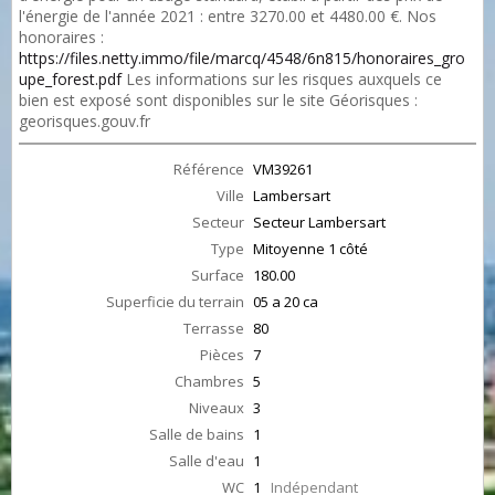
l'énergie de l'année 2021 : entre 3270.00 et 4480.00 €. Nos
honoraires :
https://files.netty.immo/file/marcq/4548/6n815/honoraires_gro
upe_forest.pdf
Les informations sur les risques auxquels ce
bien est exposé sont disponibles sur le site Géorisques :
georisques.gouv.fr
Référence
VM39261
Ville
Lambersart
Secteur
Secteur Lambersart
Type
Mitoyenne 1 côté
Surface
180.00
Superficie du terrain
05 a 20 ca
Terrasse
80
Pièces
7
Chambres
5
Niveaux
3
Salle de bains
1
Salle d'eau
1
WC
1
Indépendant