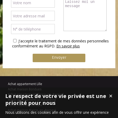
J'accepte le traitement de mes données personnelles
conformément au RGPD.
En savoir plus
Achat appartement Lille
Achat maison Bondues
Le respect de votre vie privée est une
Achat appartement Marcq-en-Baroeul
✕
Achat appartement La Madeleine
priorité pour nous
Achat maison Mouvaux
Achat maison Marcq-en-Baroeul
Nous utilisons des cookies afin de vous offrir une expérience