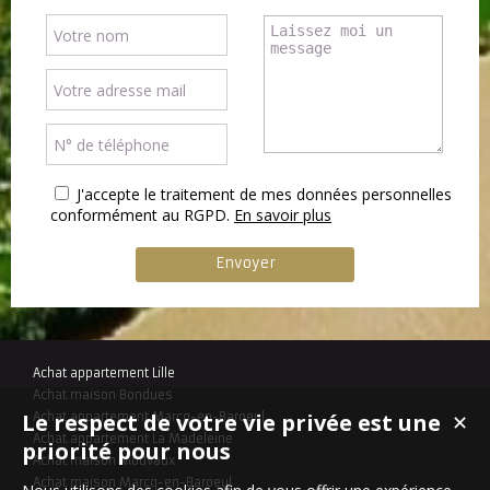
J'accepte le traitement de mes données personnelles
conformément au RGPD.
En savoir plus
Achat appartement Lille
Achat maison Bondues
Le respect de votre vie privée est une
Achat appartement Marcq-en-Baroeul
✕
Achat appartement La Madeleine
priorité pour nous
Achat maison Mouvaux
Achat maison Marcq-en-Baroeul