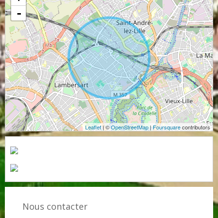
-
Leaflet
| ©
OpenStreetMap
|
Foursquare
contributors
Nous contacter