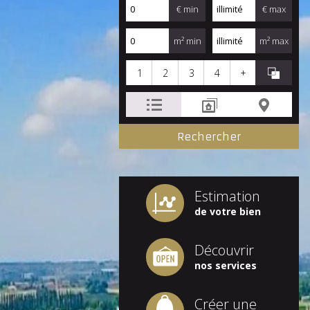
€ min
€ max
m² min
m² max
1
2
3
4
+
Estimation
de votre bien
Découvrir
nos services
Créer une