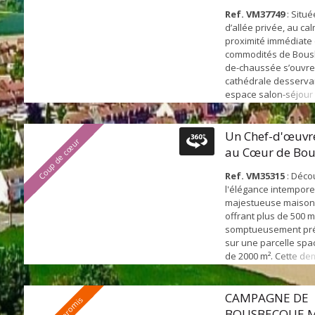
l’intérieur...
Ref. VM37749
: Situ
d’allée privée, au ca
proximité immédiate
commodités de Bousb
de-chaussée s’ouvre 
cathédrale desservan
espace salon-séjour
m², baigné de lumièr
nombreuses baies vi
sur le jardin, - Une 
Un Chef-d'œuvr
Coup de cœur
de 16 m² ouverte sur 
au Cœur de Bo
manger - Un espace 
vue sur ...
Ref. VM35315
: Déco
l'élégance intemporel
majestueuse maison
offrant plus de 500 
somptueusement pré
sur une parcelle spa
de 2000 m². Cette d
exceptionnelle, poly
chargée d'histoire, es
vierge pour de multip
CAMPAGNE DE
: une maison familia
BOUSBECQUE M