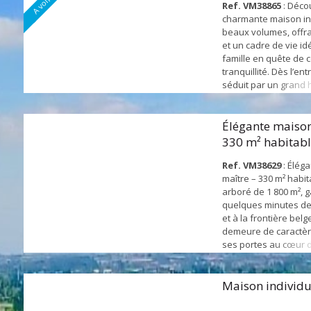
Ref. VM38865
: Déco
charmante maison in
beaux volumes, offr
et un cadre de vie id
famille en quête de c
tranquillité. Dès l’en
séduit par un grand 
vers une spacieuse p
avec cheminée et ba
lumière grâce à de 
Élégante maison
ouvertures, créant u
330 m² habitabl
continuité entre l’inté
ar...
jardi...
Ref. VM38629
: Élég
maître – 330 m² habit
arboré de 1 800 m², 
quelques minutes d
et à la frontière belg
demeure de caractèr
ses portes au cœur 
parc paysager d’envi
véritable écrin de ve
au calme et à l’intimit
Maison individ
façade, le ton est don
noble et charme inte