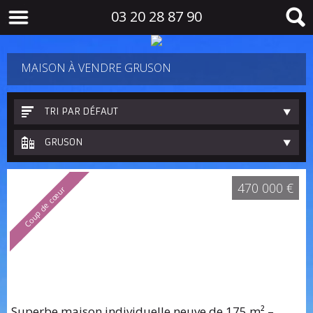
03 20 28 87 90
MAISON À VENDRE GRUSON
TRI PAR DÉFAUT
GRUSON
470 000 €
Coup de cœur
Superbe maison individuelle neuve de 175 m² –