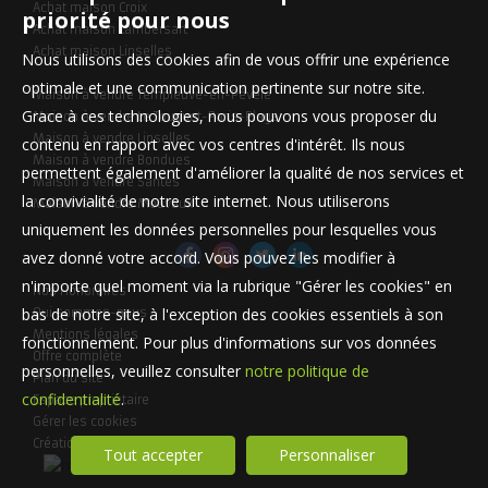
Achat maison Croix
priorité pour nous
Achat maison Lambersart
Achat maison Linselles
Nous utilisons des cookies afin de vous offrir une expérience
optimale et une communication pertinente sur notre site.
Maison à vendre Templeuve-en-Pévèle
Grace à ces technologies, nous pouvons vous proposer du
Maison à vendre Le Touquet-Paris-Plage
Maison à vendre Linselles
contenu en rapport avec vos centres d'intérêt. Ils nous
Maison à vendre Bondues
permettent également d'améliorer la qualité de nos services et
Maison à vendre Santes
la convivialité de notre site internet. Nous utiliserons
Maison à vendre Mouvaux
uniquement les données personnelles pour lesquelles vous
avez donné votre accord. Vous pouvez les modifier à
n'importe quel moment via la rubrique "Gérer les cookies" en
Nos Honoraires
bas de notre site, à l'exception des cookies essentiels à son
Qui sommes-nous
Mentions légales
fonctionnement. Pour plus d'informations sur vos données
Offre complète
personnelles, veuillez consulter
notre politique de
Plan du site
confidentialité
.
Espace propriétaire
Gérer les cookies
Création site internet immobilier
Tout accepter
Personnaliser