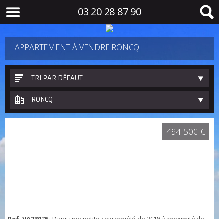
03 20 28 87 90
APPARTEMENT À VENDRE RONCQ
TRI PAR DÉFAUT
RONCQ
494 500 €
Ref. VA23076
: Dans une petite copropriété de 2018 à proximité de