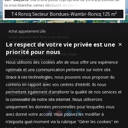
la croix blanche, venez découvrir ce très bel appartement T4 de 116
m2 Celui ci est constitué d'une grande pièce de vie de 48 m2 avec
T4 Roncq Secteur Bondues-Wambr-Roncq
125 m²
cuisine totalement équipée et coin repas sur ilot central, le tout
donnant sur une grande terrasse de 26 m2 , un bureau, 3
chambres, une salle de bains complète et une salle de douche. Sur
Achat appartement Lille
le palier, un...
Achat appartement Marcq-en-Baroeul
Le respect de votre vie privée est une
Achat appartement La Madeleine
✕
Achat appartement Tourcoing
priorité pour nous
Achat appartement Le Touquet-Paris-Plage
Achat appartement Mouvaux
Nous utilisons des cookies afin de vous offrir une expérience
optimale et une communication pertinente sur notre site.
Appartement à vendre Lille
Grace à ces technologies, nous pouvons vous proposer du
Appartement à vendre Lille
Appartement à louer Lille
contenu en rapport avec vos centres d'intérêt. Ils nous
Appartement à louer Lille
permettent également d'améliorer la qualité de nos services et
Appartement à louer Lambersart
la convivialité de notre site internet. Nous utiliserons
Appartement à vendre Le Touquet-Paris-Plage
uniquement les données personnelles pour lesquelles vous
avez donné votre accord. Vous pouvez les modifier à
n'importe quel moment via la rubrique "Gérer les cookies" en
Nos Honoraires