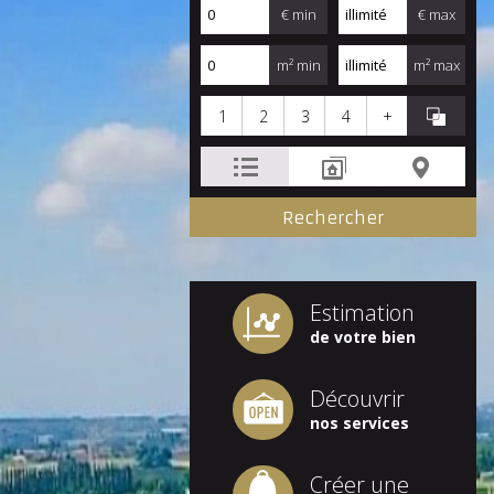
€ min
€ max
m² min
m² max
1
2
3
4
+
Estimation
de votre bien
Découvrir
nos services
Créer une