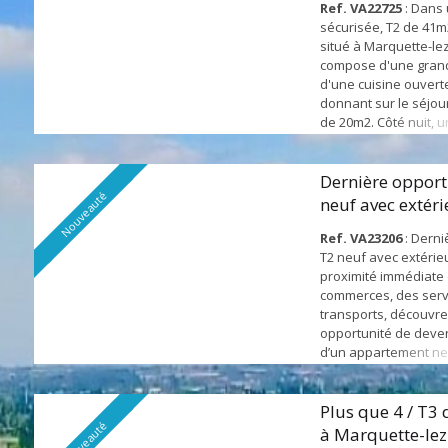
Ref. VA22725
: Dans
sécurisée, T2 de 41
situé à Marquette-lez-l
compose d'une grand
d'une cuisine ouver
donnant sur le séjou
de 20m2. Côté nuit, u
chambre de plus de 
grande salle de bain
compléter ce bien, u
Dernière opport
Nouveauté
et une place de parki
neuf avec extér
dessous de l'appart
proximité des...
Ref. VA23206
: Derni
T2 neuf avec extérie
proximité immédiate
commerces, des serv
transports, découvre
opportunité de deven
d’un appartement ne
environnement prati
au quotidien. D’une s
m², cet appartement 
Plus que 4 / T3 
Nouveauté
son agencement optim
à Marquette-lez-
pièce de vie d’environ