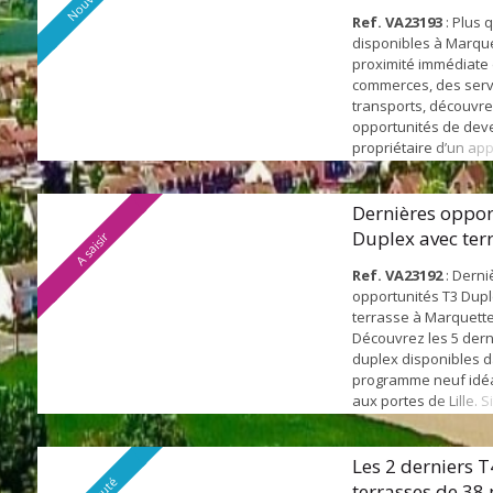
Ref. VA23193
: Plus q
disponibles à Marquet
proximité immédiate
commerces, des serv
transports, découvre
opportunités de dev
propriétaire d’un ap
dans un environneme
agréable au quotidie
superficie d’environ 
Dernières oppor
appartements T3 off
Duplex avec ter
A saisir
agencement optimisé
Marque...
pièce de vie de près d
Ref. VA23192
: Derni
opportunités T3 Dup
terrasse à Marquette-
Découvrez les 5 dern
duplex disponibles 
programme neuf idéa
aux portes de Lille. Si
étages, ces appartem
une organisation par
recherchée avec les
Les 2 derniers T
au premier niveau et
terrasses de 38